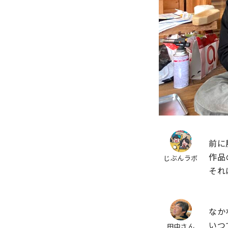
前に
作品
じぶんラボ
それ
なか
いつ
田中さん