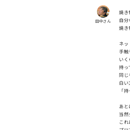
焼き
自分
田中さん
焼き
ネッ
手触
いく
持っ
同じ
白い
「持
あと
当然
これ
プツ