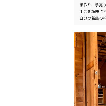
手作り、手売
手芸を趣味に
自分の葛藤の