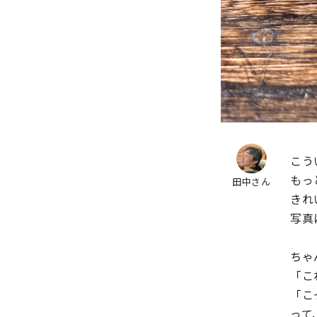
こう
もっ
田中さん
きれ
写真
ちゃ
「こ
「こ
って