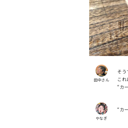
そう
これ
田中さん
“カ
“カ
やなぎ