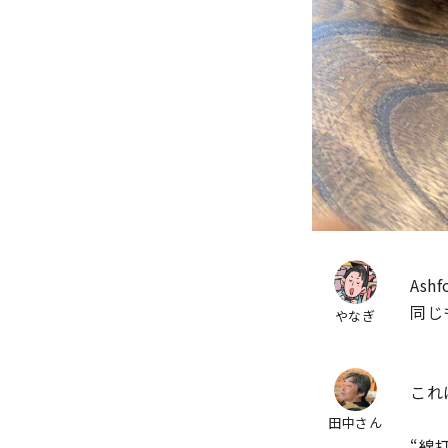
As
同じ
やなぎ
これ
田中さん
“綿