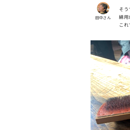
そう
綿用
田中さん
これ