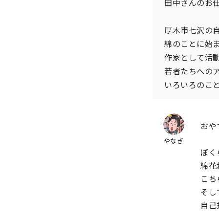
田中さんのお
厚木市七沢の
綿のことに始
作家として活
若者たちへの
いろいろのこ
おや
やなぎ
ぼく
綿花
こち
そし
自己