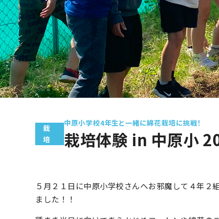
中原小学校4年生と一緒に綿花栽培に挑戦！
栽
栽培体験 in 中原小 2
培
５月２１日に中原小学校さんへお邪魔して４年２
ました！！