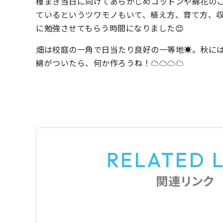
種まき当日に向けてあらかじめコットンや綿花の
ているというツワモノもいて、植え方、育て方、
に勉強させてもらう時間になりました😊
畑は校庭の一角で日当たり良好の一等地☀️。秋に
綿がついたら、何か作ろうね！☁️☁️☁️☁️
RELATED 
関連リンク