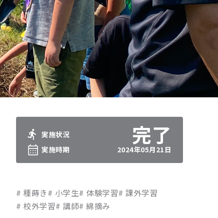
実施状況
実施時期
2024年05月21日
種蒔き
小学生
体験学習
課外学習
校外学習
講師
綿摘み