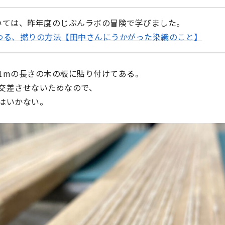
いては、昨年度のじぶんラボの冒険で学びました。
変わる、撚りの方法【田中さんにうかがった染織のこと】
1mの長さの木の板に貼り付けてある。
交差させないためなので、
はいかない。