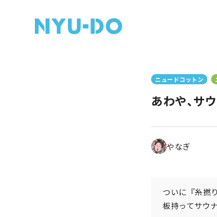
ニュードコットン
あわや、サウ
やなぎ
ついに『糸撚
板持ってサウ