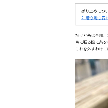
撚り止めにつ
2. 着心地も
だけど糸は全部、
弓に張る際に糸を
これを外すわけに